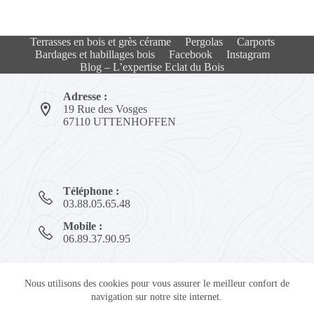
Terrasses en bois et grès cérame
Pergolas
Carports
Bardages et habillages bois​
Facebook
Instagram
Blog – L’expertise Eclat du Bois
Adresse :
19 Rue des Vosges
67110 UTTENHOFFEN
Téléphone :
03.88.05.65.48
Mobile :
06.89.37.90.95
Nous utilisons des cookies pour vous assurer le meilleur confort de
Politique de confidentialité
navigation sur notre site internet.
Mentions légales